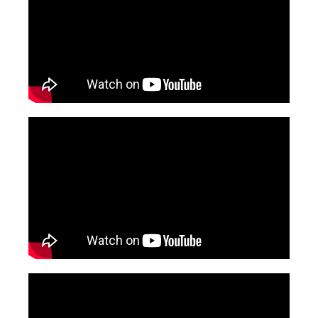
» Halı senin yol benim
» Vali Kavas: halı hırsızlığını önlemek için gerekirse camide
yatın
» Halı yıkama fabrikaları ev hanımlarının yüzünü güldürürken,
şehrin su tüketimini azalttı
» Küresel ısınma halıları vurdu
» Halı yıkama yasağı
» Sulama kanalında bahar temizliği
» Yıkanmış halıyı kimse sahiplenmeyince, zabıta ekipleri halıyı
belediyeye götürdü.
» Yasak oto yıkamacılara yaradı.
» Otomobili petrol istasyonları yıkayınca, servisler de halı ve
yorgan yıkamaya yöneldi
» Kenan Evren in doğduğu evden çalınan halılardan 9 u
bulundu.
» Halı yıkatma fiyatları
» Ağrı da sel mağdurlarına indirimli halı yıkama hizmeti
» Bize yazın haber yapalım. İşte örnek: İzmir Hakan Halı
Yıkama haberi
» Halı yıkamacılar
» Okula kayıt için halı yıkattılar iddiası
» Sokakta halı yıkayan 10 kişiye ceza kesildi