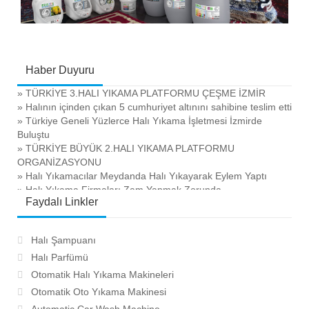
Haber Duyuru
» TÜRKİYE 3.HALI YIKAMA PLATFORMU ÇEŞME İZMİR
» Halının içinden çıkan 5 cumhuriyet altınını sahibine teslim etti
» Türkiye Geneli Yüzlerce Halı Yıkama İşletmesi İzmirde
Buluştu
» TÜRKİYE BÜYÜK 2.HALI YIKAMA PLATFORMU
ORGANİZASYONU
» Halı Yıkamacılar Meydanda Halı Yıkayarak Eylem Yaptı
» Halı Yıkama Firmaları Zam Yapmak Zorunda
Faydalı Linkler
» Halı Yıkatmada Neden Profesyonel Hizmet Alınmalı ?
» Otomatik Halı Yıkama Makinası Alırken Dikkat
» Era 111 Halı Şampuanı Kullanan Firmalar Tercih Nedeni
Halı Şampuanı
» Halı Yıkayan Kadınlar Sakat Kalıyor
Halı Parfümü
» İzmirde Halı Yıkama Fabrikasında Yangın Çıktı
» Ucuz Halı Yıkatacak Kadar Zenginmisiniz ?
Otomatik Halı Yıkama Makineleri
» Su Tasarrufu İçin Profesyonel Halı Yıkama
Otomatik Oto Yıkama Makinesi
» Halı yıkamacıların ve kaliteli hizmet arayanların buluşma
Automatic Car Wash Machine