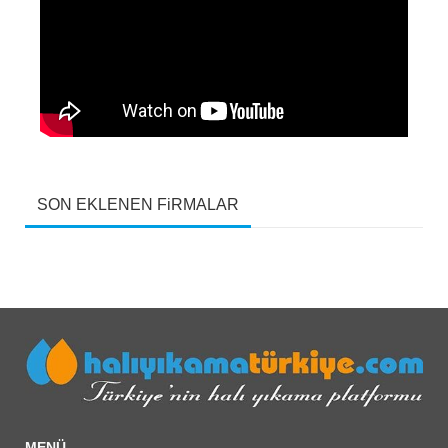
» Cezaevinde halı yıkama servisi
» Halı yıkadı diye komşusunu öldürdü
SON EKLENEN FiRMALAR
MENÜ