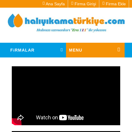
Ana Sayfa
Firma Girişi
Firma Ekle
FiRMALAR
MENU